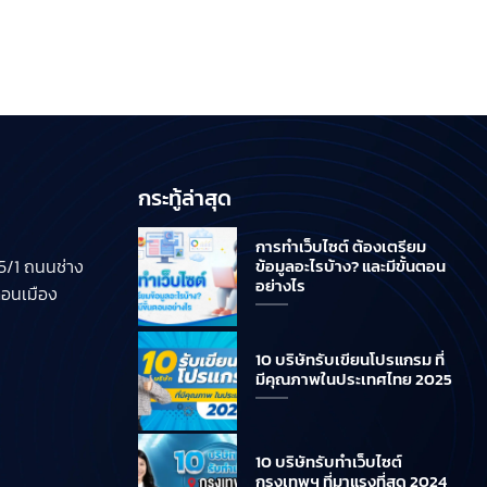
กระทู้ล่าสุด
การทำเว็บไซต์ ต้องเตรียม
/1 ถนนช่าง
ข้อมูลอะไรบ้าง? และมีขั้นตอน
อย่างไร
ดอนเมือง
10 บริษัทรับเขียนโปรแกรม ที่
มีคุณภาพในประเทศไทย 2025
10 บริษัทรับทำเว็บไซต์
กรุงเทพฯ ที่มาแรงที่สุด 2024