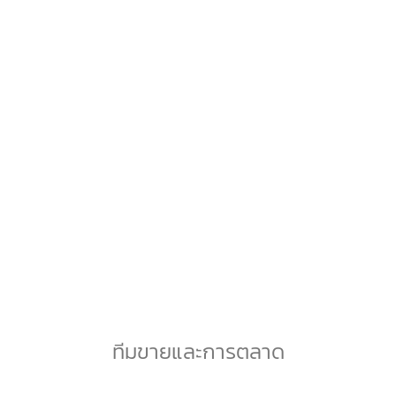
นางสาวกมลลักษณ์ ปรีดายุทธ
นักพัฒนาเว็บไซต์
ทีมขายและการตลาด