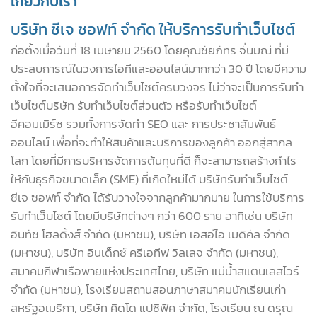
เกี่ยวกับเรา
บริษัท ซีเจ ซอฟท์ จำกัด ให้บริการรับทำเว็บไซต์
ก่อตั้งเมื่อวันที่ 18 เมษายน 2560 โดยคุณชัยภัทร จั่นมณี ที่มี
ประสบการณ์ในวงการไอทีและออนไลน์มากกว่า 30 ปี โดยมีความ
ตั้งใจที่จะเสนอการจัดทำเว็บไซต์ครบวงจร ไม่ว่าจะเป็นการรับทำ
เว็บไซต์บริษัท รับทำเว็บไซต์ส่วนตัว หรือรับทำเว็บไซต์
อีคอมเมิร์ซ รวมทั้งการจัดทำ SEO และ การประชาสัมพันธ์
ออนไลน์ เพื่อที่จะทำให้สินค้าและบริการของลูกค้า ออกสู่สากล
โลก โดยที่มีการบริหารจัดการต้นทุนที่ดี ก็จะสามารถสร้างกำไร
ให้กับธุรกิจขนาดเล็ก (SME) ที่เกิดใหม่ได้ บริษัทรับทำเว็บไซต์
ซีเจ ซอฟท์ จำกัด ได้รับวางใจจากลูกค้ามากมาย ในการใช้บริการ
รับทำเว็บไซต์ โดยมีบริษัทต่างๆ กว่า 600 ราย อาทิเช่น บริษัท
อินทัช โฮลดิ้งส์ จำกัด (มหาชน), บริษัท เอสอีไอ เมดิคัล จำกัด
(มหาชน), บริษัท อินเด็กซ์ ครีเอทีฟ วิลเลจ จำกัด (มหาชน),
สมาคมกีฬาเรือพายแห่งประเทศไทย, บริษัท แม่น้ำสแตนเลสไวร์
จำกัด (มหาชน), โรงเรียนสถานสอนภาษาสมาคมนักเรียนเก่า
สหรัฐอเมริกา, บริษัท คิดโด แปซิฟิค จำกัด, โรงเรียน ณ ดรุณ