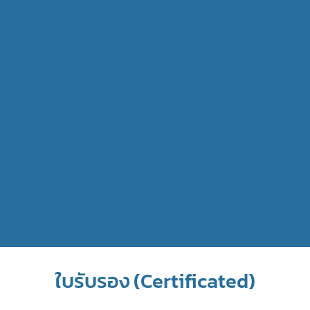
(บ.ในเครือ บีอีซีเวิลด์)
ผู้จัดการแผนกไอที บริษัท เพย์สบาย จำกัด (บ. ใน
เครือดีแทค)
ผู้จัดการโครงการ บริษัท สนุก ออนไลน์ จำกัด
หัวหน้าแผนกพัฒนาเว็บไซต์ บริษัท วาย เจ เคมิคอล
จำกัด
โปรแกรมเมอร์ บริษัทพิงค์โรสฮอลิเดย์ จำกัด (บ. ใน
เครือบางกอกแอร์เวย์)
ใบรับรอง (Certificated)