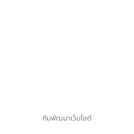
นายชัยภัทร จั่นมณี
กรรมการผู้จัดการ
ทีมพัฒนาเว็บไซต์