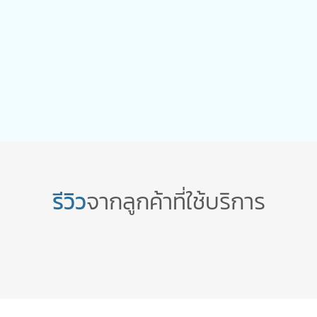
บริการหลังการขาย
การสนับสนุนหลังขาย เราได้รีวิวจากลูกค้าคะแนนเต็ม ในเรื่อง
การสนับสนุนหลังการขาย ที่แก้ไขหรือตอบลูกค้าอย่างรวดเร็ว
รีวิว
จากลูกค้าที่ใช้บริการ