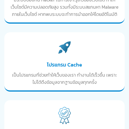
เว็บไซต์มีความปลอดภัยสูง รวมทั้งมีระบบสแกนหา Malware
ภายในเว็บไซต์ หากพบระบบจะทำการนำออกให้โดยอัติโนมัติ
โปรแกรม Cache
เป็นโปรแกรมที่ช่วยทำให้เว็บของเรา ทำงานได้เร็วขึ้น เพราะ
ไม่ได้ดึงข้อมูลจากฐานข้อมูลทุกครั้ง