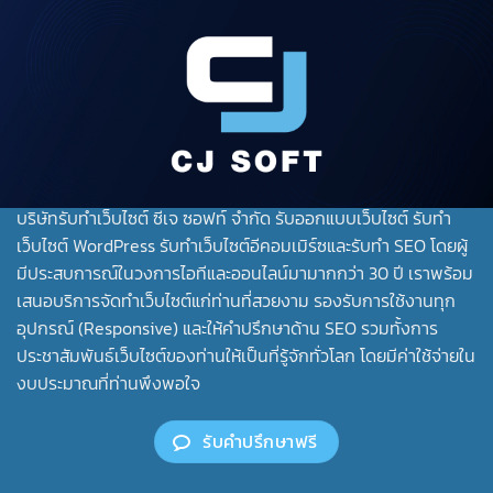
บริษัทรับทําเว็บไซต์ ซีเจ ซอฟท์ จำกัด รับออกแบบเว็บไซต์ รับทำ
เว็บไซต์ WordPress รับทำเว็บไซต์อีคอมเมิร์ซและรับทำ SEO โดยผู้
มีประสบการณ์ในวงการไอทีและออนไลน์มามากกว่า 30 ปี เราพร้อม
เสนอบริการจัดทำเว็บไซต์แก่ท่านที่สวยงาม รองรับการใช้งานทุก
อุปกรณ์ (Responsive) และให้คำปรึกษาด้าน SEO รวมทั้งการ
ประชาสัมพันธ์เว็บไซต์ของท่านให้เป็นที่รู้จักทั่วโลก โดยมีค่าใช้จ่ายใน
งบประมาณที่ท่านพึงพอใจ
รับคำปรึกษาฟรี