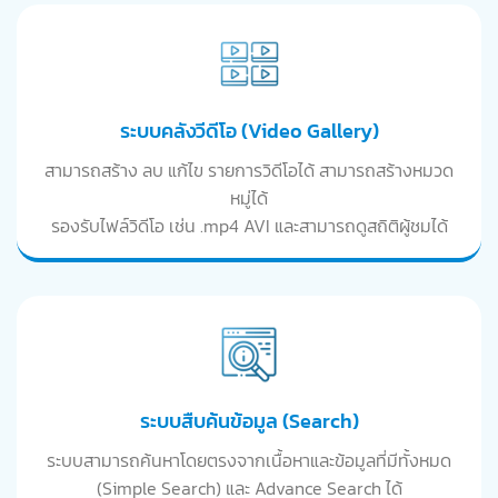
ระบบคลังวีดีโอ (Video Gallery)
สามารถสร้าง ลบ แก้ไข รายการวิดีโอได้ สามารถสร้างหมวด
หมู่ได้
รองรับไฟล์วิดีโอ เช่น .mp4 AVI และสามารถดูสถิติผู้ชมได้
ระบบสืบค้นข้อมูล (Search)
ระบบสามารถค้นหาโดยตรงจากเนื้อหาและข้อมูลที่มีทั้งหมด
(Simple Search) และ Advance Search ได้