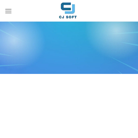
Skip
to
content
รับทำเว็บไซต์หน่วยงานราชการ
รับทำเว็บไซต์หน่วยงานราชการต่างๆ โดยเรามีประสบการณ์ใน
TOR
การออกแบบและพัฒนาเว็บไซต์ให้เป็นไปตาม
และ
(Government Website
มาตรฐานเว็บไซต์ภาครัฐ
Standard)
อีกทั้งเรายังคำนึงถึงการรักษาความปลอดภัยของ