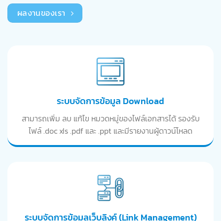
ผลงานของเรา
ระบบจัดการข้อมูล Download
สามารถเพิ่ม ลบ แก้ไข หมวดหมู่ของไฟล์เอกสารได้ รองรับ
ไฟล์ .doc xIs .pdf และ .ppt และมีรายงานผู้ดาวน์โหลด
ระบบจัดการข้อมูลเว็บลิงค์ (Link Management)