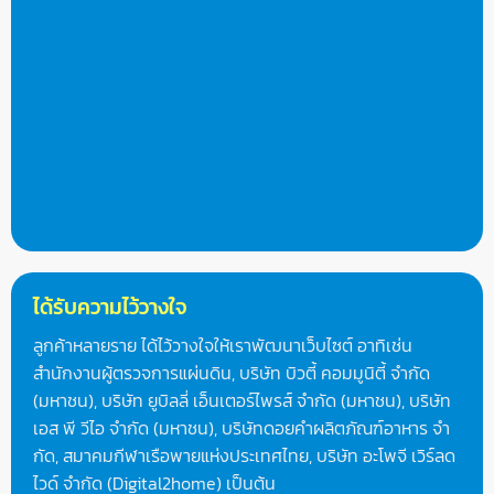
ได้รับความไว้วางใจ
ลูกค้าหลายราย ได้ไว้วางใจให้เราพัฒนาเว็บไซต์ อาทิเช่น
สำนักงานผู้ตรวจการแผ่นดิน, บริษัท บิวตี้ คอมมูนิตี้ จำกัด
(มหาชน), บริษัท ยูบิลลี่ เอ็นเตอร์ไพรส์ จำกัด (มหาชน), บริษัท
เอส พี วีไอ จำกัด (มหาชน), บริษัทดอยคําผลิตภัณฑ์อาหาร จํา
กัด, สมาคมกีฬาเรือพายแห่งประเทศไทย, บริษัท อะโพจี เวิร์ลด
ไวด์ จำกัด (Digital2home) เป็นต้น