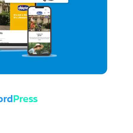
ord
Press