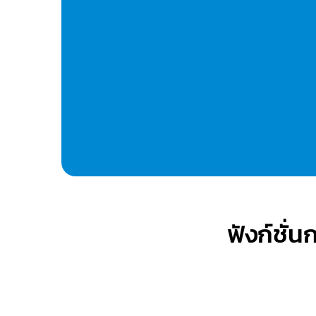
SEO
แถมฟรีการทำ
เบื้องต้นให้ท่าน
ติดหน้าแรก
หลาย ๆ เว็บที่เราทำให้
ประหยัดเงินค่าโฆษณา คุ้มกับการลงท
ปรึกษาฟรี!
ฟังก์ชั่