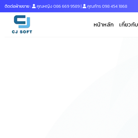
Skip
ติดต่อฝ่ายขาย :
คุณหญิง
086 669 9589
|
คุณภัทร
098 454 1868
to
content
หน้าหลัก
เกี่ยวกั