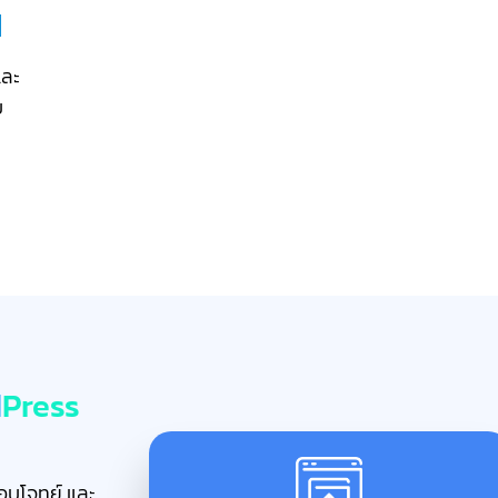
d
และ
บ
d
Press
ตอบโจทย์ และ