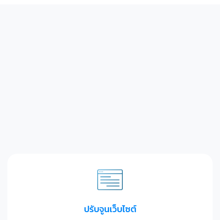
ขั้นตอนการ
รับทำ
S
E
O
ติดหน้าแรก
ของ
เรา
เรามีขั้นตอนการรับทำ SEO ติดหน้าแรกที่เริ่มจากการ
วิเคราะห์เว็บไซต์เพื่อประเมินจุดแข็งและจุดอ่อน ค้นคว้า
คีย์เวิร์ดที่เกี่ยวข้องเพื่อกำหนดเป้าหมาย ปรับแต่งเนื้อหาให้
ตอบโจทย์และดึงดูดผู้ใช้ และติดตามผลเพื่อปรับกลยุทธ์
อย่างต่อเนื่องและเพิ่มประสิทธิภาพการค้นหา
ปรับจูนเว็บไซต์