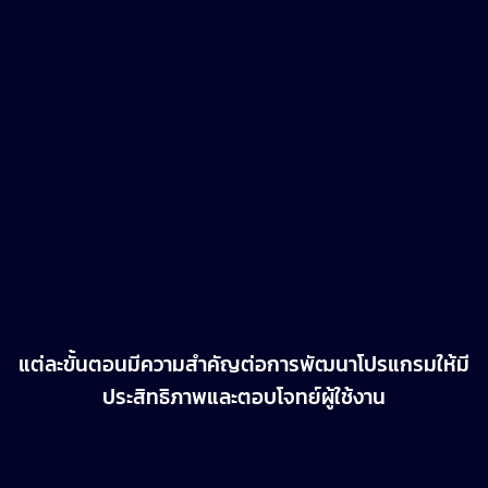
6. การดูแลและบำรุงรักษา (Maintenance &
Updates)
แก้ไขบั๊กหรือข้อผิดพลาดที่เกิดขึ้นหลังการใช้
งาน
ปรับปรุงโปรแกรมให้ทันสมัยและเพิ่มฟีเจอร์
ใหม่ตามความต้องการ
ติดตามประสิทธิภาพและปรับปรุงระบบให้ดีขึ้น
แต่ละขั้นตอนมีความสำคัญต่อการพัฒนาโปรแกรมให้มี
ประสิทธิภาพและตอบโจทย์ผู้ใช้งาน