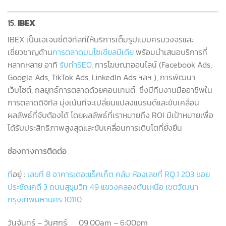
15.
IBEX
IBEX
เป็นเอเจนซี่ดิจิทัลที่ให้บริการเต็มรูปแบบครบวงจรและ
เชี่ยวชาญด้าน
การตลาดบนโซเชียลมีเดีย
พร้อมนำเสนอบริการที่
หลากหลาย อาทิ
รับทำ
SEO
,
การโฆษณาออนไลน์
(Facebook Ads,
Google Ads, TikTok Ads, LinkedIn Ads
ฯลฯ
),
การพัฒนา
เว็บไซต์
,
กลยุทธ์การตลาดด้วยคอนเทนต์
ซึ่งมีทีมงานมืออาชีพใน
การตลาดดิจิทัล มุ่งเน้นที่จะเปลี่ยนแปลงแบรนด์และขับเคลื่อน
ผลลัพธ์ที่จับต้องได้ โดยผลลัพธ์ที่เราหมายถึง
ROI
มีเป้าหมายเพื่อ
ได้รับประสิทธิภาพสูงสุดและขับเคลื่อนการเติบโตที่ยั่งยืน
ช่องทางการติดต่อ
ท
ี่อยู่
:
เลขที่
8
อาคารเดอะแร็คเก็ต
คลับ
ห้องเลขที่
RQ.1 203
ซอย
ประชัญคดี
3
ถนนสุขุมวิท
49
แขวงคลองตันเหนือ
เขตวัฒนา
กรุงเทพมหานคร
10110
วันจันทร์
–
วันศุกร์
:
09.00am – 6:00pm