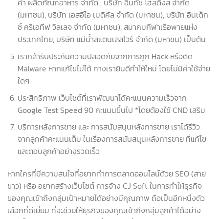
คำ ผลิตภัณฑ์อาหาร จำกัด , บริษัท อินทัช โฮลดิ้งส์ จำกัด
(มหาชน), บริษัท เอสอีไอ เมดิคัล จำกัด (มหาชน), บริษัท อินเด็ก
ซ์ ครีเอทีฟ วิลเลจ จำกัด (มหาชน), สมาคมกีฬาเรือพายแห่ง
ประเทศไทย, บริษัท แม่น้ำสแตนเลสไวร์ จำกัด (มหาชน) เป็นต้น
เรากล้ารับประกันความปลอดภัยจากการถูก Hack หรือติด
Malware หากแก้ไขไม่ได้ ทางเรายินดีทำให้ใหม่ โดยไม่มีค่าใช้จ่าย
ใดๆ
ประสิทธิภาพ เว็บไซต์ที่เราพัฒนาได้คะแนนความเร็วจาก
Google Test Speed 90 คะแนนขึ้นไป *โดยต้องใช้ CND เสริม
บริการหลังการขาย และ การสนับสนุนหลังการขาย เราได้รีวิว
จากลูกค้าคะแนนเต็ม ในเรื่องการสนับสนุนหลังการขาย ที่แก้ไข
และตอบลูกค้าอย่างรวดเร็ว
หากใครที่มีความสนใจที่อยากทำการตลาดออนไลน์ด้วย SEO (สาย
ขาว) หรือ อยากสร้างเว็บไซต์ การจ้าง CJ Soft ในการทำให้ธุรกิจ
ของคุณเข้าถึงกลุ่มเป้าหมายได้อย่างมีคุณภาพ ถือเป็นอีกหนึ่งตัว
เลือกที่ดีเยี่ยม ที่จะช่วยให้ธุรกิจของคุณเข้าถึงกลุ่มลูกค้าได้อย่าง