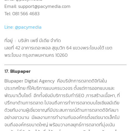
Email: support@pacymedia.com
Tel: 081 566 4683
Line: @pacymedia
ที่อยู่
:
บริษัท เพซี่ มีเดีย จำกัด
เลขที่
42
อาคารเดอะพอล สุขุมวิท
64
แขวงพระโขนงใต้ เขต
พระโขนง กรุงเทพมหานคร
10260
17.
Blupaper
Blupaper Digital Agency
คือบริษัทการตลาดดิจิทัลใน
ประเทศไทย ที่ให้บริการแบบครบวงจร ตั้งแต่การออกแบบและ
พัฒนาเว็บไซต์
อีกทั้งยังมีบริการรับทำ
SEO ,
การสร้างเนื้อหา
,
ที่
ปรึกษาด้านการตลาด ไปจนถึงการทำการตลาดบนโซเชียลมีเดีย
ด้วยทีมงานผู้เชี่ยวชาญที่มีประสบการณ์ด้านการตลาดดิจิทัลมา
อย่างยาวนาน
มีผลงานการทำงานกับองค์กรตั้งแต่ขนาดเล็กไป
จนถึงองค์กรขนาดใหญ่ พร้อมวางกลยุทธ์การตลาดที่มุ่งเน้น