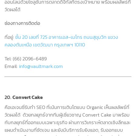
ออนไลน์ด้วยโซลูชันการตลาดดิจิทัลที่ตรงเป้าหมาย พร้อมผลลัพธ์ที่
วัดผลได้
ช่องทางการติดต่อ
ที่อยู่
:
ชั้น
20
เลขที่
725
อาคารเอส
–
เมโทร
ถนนสุขุมวิท
แขวง
คลองตันเหนือ
เขตวัฒนา
กรุงเทพฯ
10110
Tel: (66) 2096-6489
Email:
info@vaultmark.com
20
.
Convert Cake
คือเอเจนซี่รับทำ
SEO
ที่เน้นการเติบโตแบบ
Organic
เห็นผลลัพธ์ที่
วัดผลได้
ด้วยกลยุทธ์จากทีมผู้เชี่ยวชาญ
Convert Cake
มาพร้อม
กับกลยุทธ์ที่ออกแบบเฉพาะธุรกิจ ผ่านการวิเคราะห์ตลาดเชิงลึกและ
แผนดำเนินงานที่ชัดเจน และยังมีบริการรับยิงแอด
,
รับออกแบบ