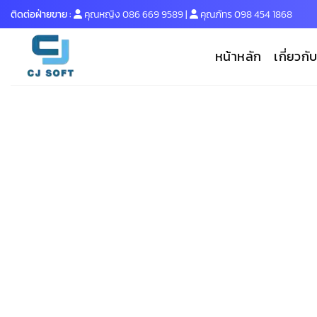
Skip
ติดต่อฝ่ายขาย :
คุณหญิง
086 669 9589
|
คุณภัทร
098 454 1868
to
content
หน้าหลัก
เกี่ยวกั