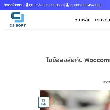
Skip
ติดต่อฝ่ายขาย :
คุณหญิง
086 669 9589
|
คุณภัทร
098 454 1868
to
content
หน้าหลัก
เกี่ยวกั
ไขข้อสงสัยกับ Woocomm
POS
13
Feb