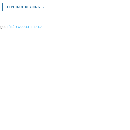
CONTINUE READING
→
gged
ทำเว็บ woocommerce