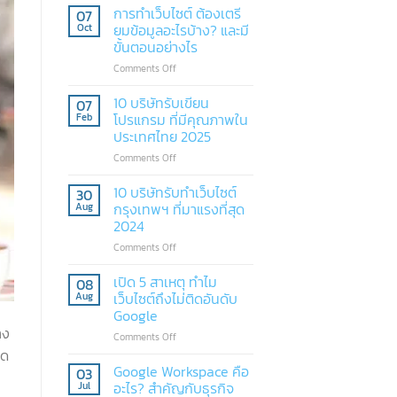
การทำเว็บไซต์ ต้องเตรี
07
ยมข้อมูลอะไรบ้าง? และมี
Oct
ขั้นตอนอย่างไร
Comments Off
on
การ
ทำ
10 บริษัทรับเขียน
07
เว็บไซต์
โปรแกรม ที่มีคุณภาพใน
Feb
ต้องเต
ประเทศไทย 2025
รี
Comments Off
on
ยม
10
ข้อมูล
บริษัท
10 บริษัทรับทำเว็บไซต์
อะไร
30
รับ
บ้าง?
กรุงเทพฯ ที่มาแรงที่สุด
Aug
เขียน
และ
2024
โปรแกรม
มี
Comments Off
on
ที่
ขั้น
10
มี
ตอน
บริษัท
เปิด 5 สาเหตุ ทำไม
คุณภาพ
อย่างไร
08
รับ
ใน
เว็บไซต์ถึงไม่ติดอันดับ
Aug
ทำ
ประเทศไทย
Google
เว็บไซต์
2025
าง
Comments Off
on
กรุงเทพฯ
ุด
เปิด
ที่มา
5
Google Workspace คือ
แรง
03
สาเหตุ
ที่สุด
อะไร? สำคัญกับธุรกิจ
Jul