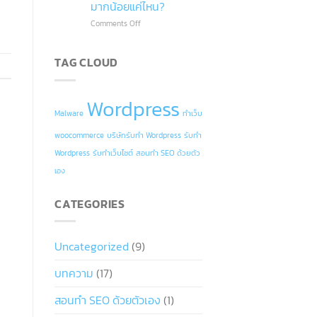
ทำไม
2024
มากน้อยแค่ไหน?
เว็บไซต์
Comments Off
on
ถึง
Google
ไม่
Workspace
ติด
TAG CLOUD
คือ
อันดับ
อะไร?
Google
สำคัญ
กับ
Wordpress
ธุรกิจ
Malware
ทำเว็บ
มาก
น้อย
woocommerce
บริษัทรับทำ Wordpress
รับทำ
แค่
Wordpress
รับทำเว็บไซต์
สอนทำ SEO ด้วยตัว
ไหน?
เอง
CATEGORIES
Uncategorized
(9)
บทความ
(17)
สอนทำ SEO ด้วยตัวเอง
(1)