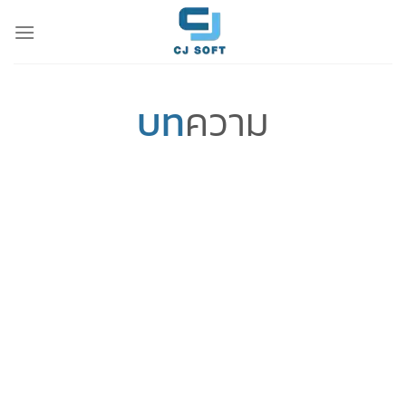
Skip
to
content
บท
ความ